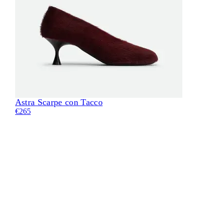
Astra Scarpe con Tacco
Eli
€265
€28