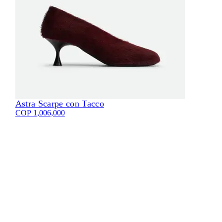
Astra Scarpe con Tacco
Eli
COP 1,006,000
COP