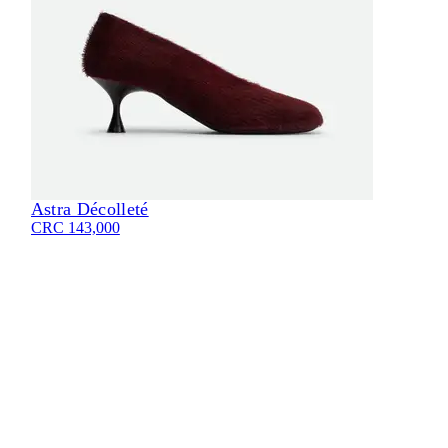
Astra Décolleté
Eli
CRC 143,000
CRC