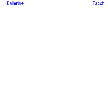
Italy
Ballerine
Tacchi
da
POEVE
Sandali