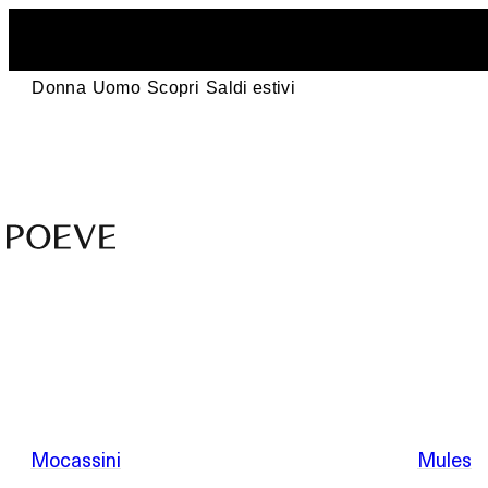
Donna
Uomo
Scopri
Saldi estivi
Scarpe
di
design
in
Saldi estivi
pelle
–
Made
in
Mocassini
Mules