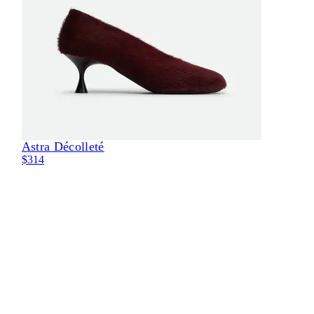
Astra Décolleté
Eli
$314
$29