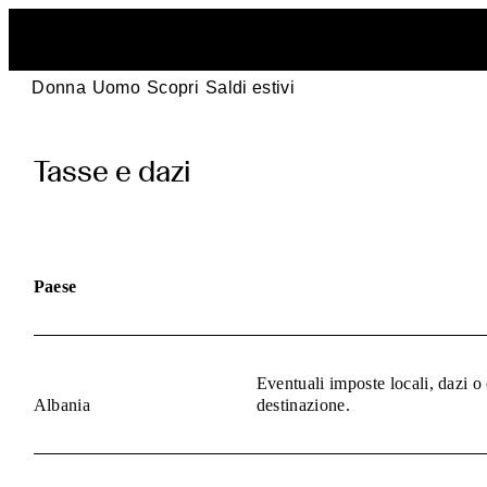
Donna
Uomo
Scopri
Saldi estivi
pages.duties_and
Tasse e dazi
Paese
Eventuali imposte locali, dazi o
Albania
destinazione.