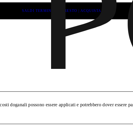
SALDI TERMINANO PRESTO | ACQUISTA ORA
_taxes.h1
 costi doganali possono essere applicati e potrebbero dover essere pa