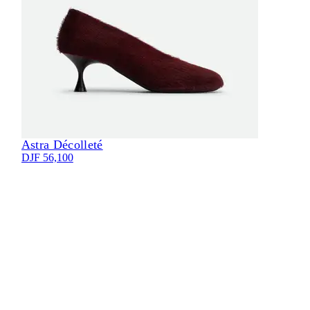
Astra Décolleté
Eli
DJF 56,100
DJF 