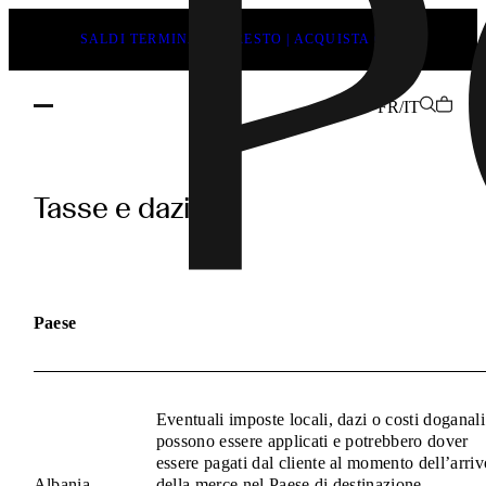
SALDI TERMINANO PRESTO | ACQUISTA ORA
FR/IT
pages.duties_and_taxes.h1
Tasse e dazi
Paese
Eventuali imposte locali, dazi o costi doganali
possono essere applicati e potrebbero dover
essere pagati dal cliente al momento dell’arriv
Albania
della merce nel Paese di destinazione.