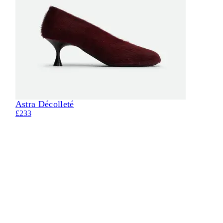
Astra Décolleté
Eli
£233
£21