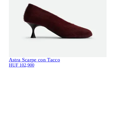
Astra Scarpe con Tacco
Eli
HUF 102,900
HUF