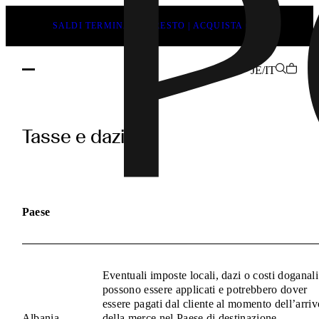
SALDI TERMINANO PRESTO | ACQUISTA ORA
JE/IT
pages.duties_and_taxes.h1
Tasse e dazi
Paese
Eventuali imposte locali, dazi o costi doganali
possono essere applicati e potrebbero dover
essere pagati dal cliente al momento dell’arriv
Albania
della merce nel Paese di destinazione.