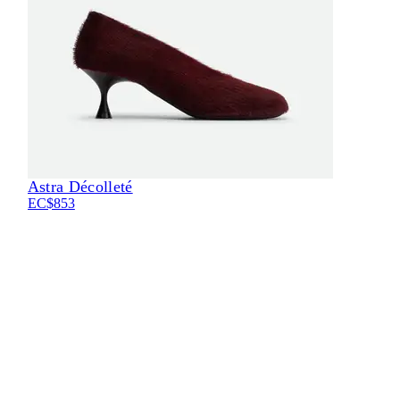
Astra Décolleté
Eli
EC$853
EC$