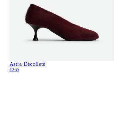
Astra Décolleté
Eli
€265
€24