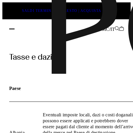
SALDI TERMINANO PRESTO | ACQUISTA ORA
MC/IT
pages.duties_and_taxes.h1
Tasse e dazi
Paese
Eventuali imposte locali, dazi o costi doganali
possono essere applicati e potrebbero dover
essere pagati dal cliente al momento dell’arriv
Albania
della merce nel Paese di destinazione.