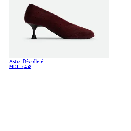
Astra Décolleté
Eli
MDL 5,468
MDL