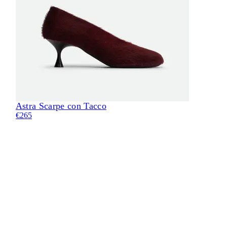
Astra Scarpe con Tacco
Eli
€265
€24