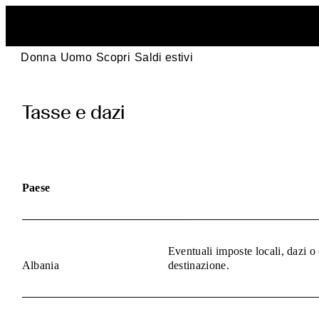
Donna
Uomo
Scopri
Saldi estivi
pages.duties_and
Tasse e dazi
Paese
Eventuali imposte locali, dazi o
Albania
destinazione.