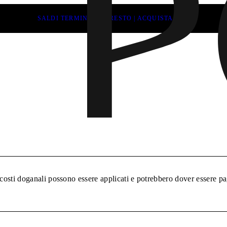
SALDI TERMINANO PRESTO | ACQUISTA ORA
_taxes.h1
 costi doganali possono essere applicati e potrebbero dover essere pa