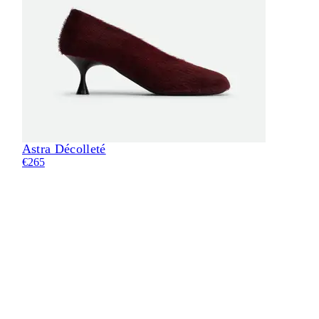
Astra Décolleté
Eli
€265
€28