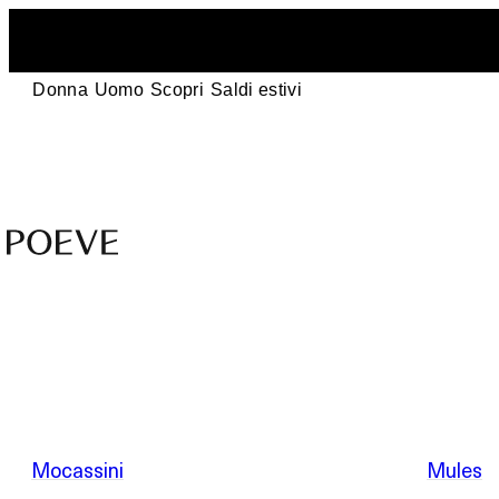
Donna
Uomo
Scopri
Saldi estivi
Scarpe
di
design
in
Saldi estivi
pelle
–
Made
in
Mocassini
Mules