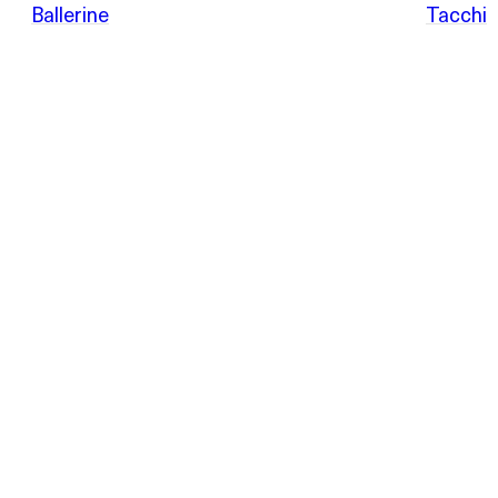
Italy
Ballerine
Tacchi
da
POEVE
Sandali