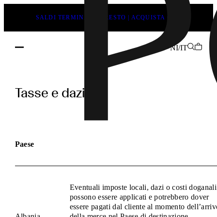
SALDI TERMINANO PRESTO | ACQUISTA ORA
NI/IT
pages.duties_and_taxes.h1
Tasse e dazi
Paese
Eventuali imposte locali, dazi o costi doganali
possono essere applicati e potrebbero dover
essere pagati dal cliente al momento dell’arriv
Albania
della merce nel Paese di destinazione.