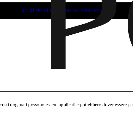
SALDI TERMINANO PRESTO | ACQUISTA ORA
_taxes.h1
 costi doganali possono essere applicati e potrebbero dover essere pa