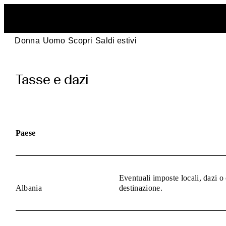
Donna
Uomo
Scopri
Saldi estivi
pages.duties_and
Tasse e dazi
Paese
Eventuali imposte locali, dazi o
Albania
destinazione.