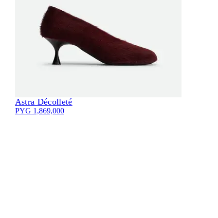
Astra Décolleté
Eli
PYG 1,869,000
PYG