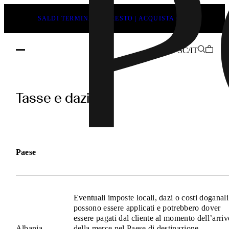
SALDI TERMINANO PRESTO | ACQUISTA ORA
SC/IT
pages.duties_and_taxes.h1
Tasse e dazi
Paese
Eventuali imposte locali, dazi o costi doganali
possono essere applicati e potrebbero dover
essere pagati dal cliente al momento dell’arriv
Albania
della merce nel Paese di destinazione.