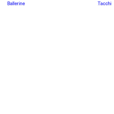
Italy
Ballerine
Tacchi
da
POEVE
Sandali