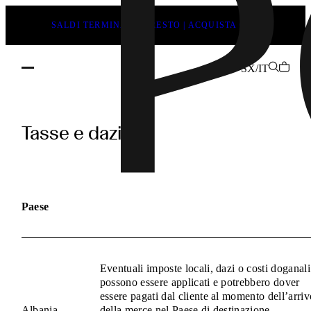
SALDI TERMINANO PRESTO | ACQUISTA ORA
SX/IT
pages.duties_and_taxes.h1
Tasse e dazi
Paese
Eventuali imposte locali, dazi o costi doganali
possono essere applicati e potrebbero dover
essere pagati dal cliente al momento dell’arriv
Albania
della merce nel Paese di destinazione.