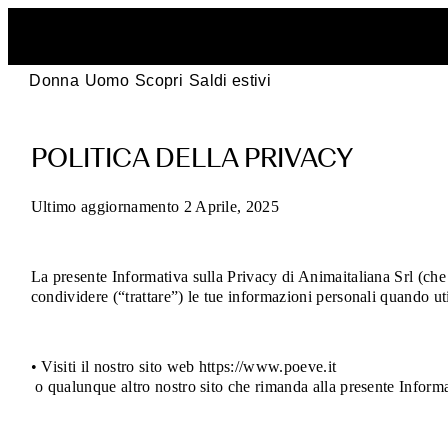
Donna
Uomo
Scopri
Saldi estivi
Politica
POLITICA DELLA PRIVACY
della
privacy
Ultimo aggiornamento 2 Aprile, 2025
POEVE
La presente Informativa sulla Privacy di Animaitaliana Srl (ch
–
condividere (“trattare”) le tue informazioni personali quando uti
I
• Visiti il nostro sito web https://www.poeve.it
tuoi
o qualunque altro nostro sito che rimanda alla presente Informa
dati,