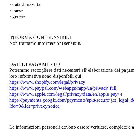
• data di nascita
• paese
• genere
INFORMAZIONI SENSIBILI
Non trattiamo informazioni sensibili.
DATI DI PAGAMENTO
Potremmo raccogliere dati necessari all’elaborazione dei pagame
loro informative sono disponibili qui:
https://www.shopify.com/legal/privacy
,
https://www.paypal.com/webapps/mpp/ua/privacy-full
,
https://www.apple.com/legal/privacy/data/en/apple-pay/
e
https://payments.google.com/payments/apis-secure/get_legal_
Ido=0&Idt=privacynotice
.
Le informazioni personali devono essere veritiere, complete e 