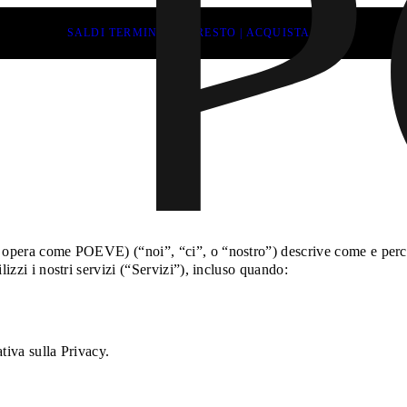
SALDI TERMINANO PRESTO | ACQUISTA ORA
e opera come POEVE) (“noi”, “ci”, o “nostro”) descrive come e perch
lizzi i nostri servizi (“Servizi”), incluso quando:
tiva sulla Privacy.