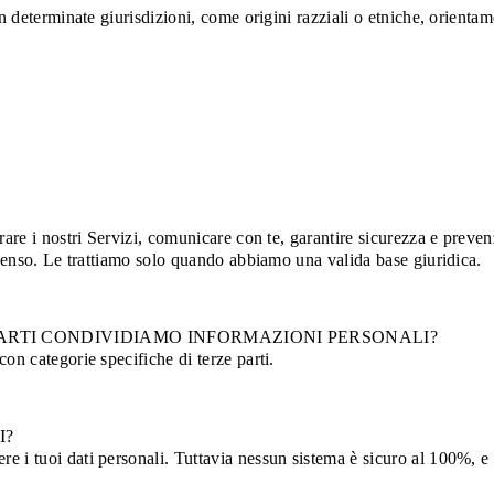
in determinate giurisdizioni, come origini razziali o etniche, orient
rare i nostri Servizi, comunicare con te, garantire sicurezza e preve
onsenso. Le trattiamo solo quando abbiamo una valida base giuridica.
E PARTI CONDIVIDIAMO INFORMAZIONI PERSONALI?
on categorie specifiche di terze parti.
I?
e i tuoi dati personali. Tuttavia nessun sistema è sicuro al 100%, e