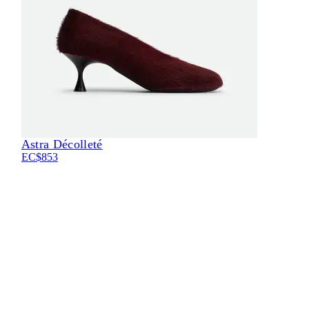
Astra Décolleté
Eli
EC$853
EC$