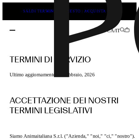
SALDI TERMINANO PRESTO | ACQUISTA ORA
CA/IT
Termini
di
TERMINI DI SERVIZIO
servizio
POEVE
Ultimo aggiornamento 13 Febbraio, 2026
per
gli
ACCETTAZIONE DEI NOSTRI
acquisti
online
TERMINI LEGISLATIVI
Siamo Animaitaliana S.r.l. ("Azienda," "noi," "ci," "nostro").