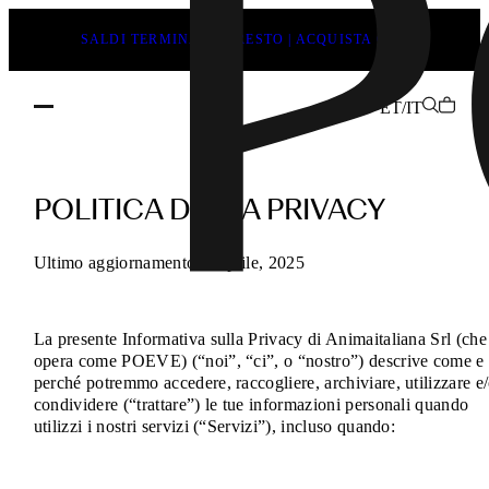
SALDI TERMINANO PRESTO | ACQUISTA ORA
ET/IT
Politica
della
POLITICA DELLA PRIVACY
privacy
POEVE
Ultimo aggiornamento 2 Aprile, 2025
–
I
La presente Informativa sulla Privacy di Animaitaliana Srl (che
tuoi
opera come POEVE) (“noi”, “ci”, o “nostro”) descrive come e
dati,
perché potremmo accedere, raccogliere, archiviare, utilizzare e
i
condividere (“trattare”) le tue informazioni personali quando
utilizzi i nostri servizi (“Servizi”), incluso quando:
tuoi
diritti