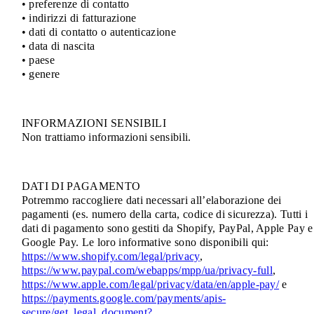
• preferenze di contatto
• indirizzi di fatturazione
• dati di contatto o autenticazione
• data di nascita
• paese
• genere
INFORMAZIONI SENSIBILI
Non trattiamo informazioni sensibili.
DATI DI PAGAMENTO
Potremmo raccogliere dati necessari all’elaborazione dei
pagamenti (es. numero della carta, codice di sicurezza). Tutti i
dati di pagamento sono gestiti da Shopify, PayPal, Apple Pay e
Google Pay. Le loro informative sono disponibili qui:
https://www.shopify.com/legal/privacy
,
https://www.paypal.com/webapps/mpp/ua/privacy-full
,
https://www.apple.com/legal/privacy/data/en/apple-pay/
e
https://payments.google.com/payments/apis-
secure/get_legal_document?