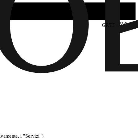
GP/IT
tivamente, i "Servizi").