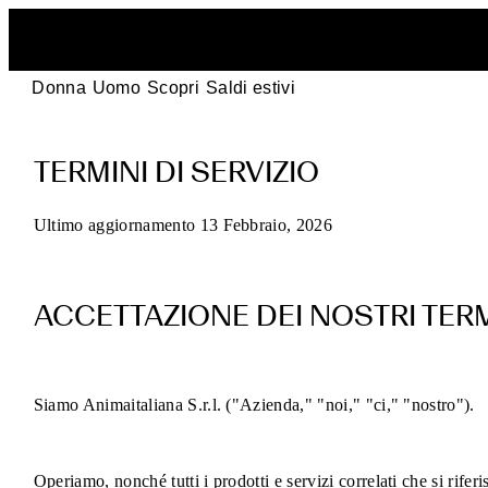
Donna
Uomo
Scopri
Saldi estivi
Termini
TERMINI DI SERVIZIO
di
servizio
Ultimo aggiornamento 13 Febbraio, 2026
POEVE
ACCETTAZIONE DEI NOSTRI TERM
per
gli
Siamo Animaitaliana S.r.l. ("Azienda," "noi," "ci," "nostro").
acquisti
online
Operiamo, nonché tutti i prodotti e servizi correlati che si rifer