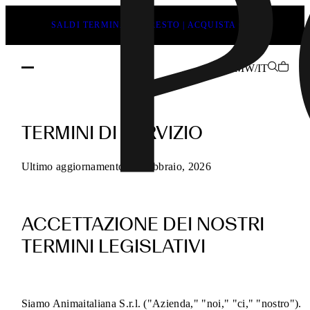
SALDI TERMINANO PRESTO | ACQUISTA ORA
MW/IT
Termini
di
TERMINI DI SERVIZIO
servizio
POEVE
Ultimo aggiornamento 13 Febbraio, 2026
per
gli
ACCETTAZIONE DEI NOSTRI
acquisti
online
TERMINI LEGISLATIVI
Siamo Animaitaliana S.r.l. ("Azienda," "noi," "ci," "nostro").