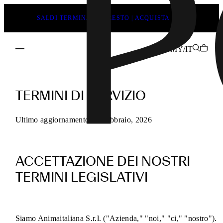
SALDI TERMINANO PRESTO | ACQUISTA ORA
MY/IT
Termini
di
TERMINI DI SERVIZIO
servizio
POEVE
Ultimo aggiornamento 13 Febbraio, 2026
per
gli
ACCETTAZIONE DEI NOSTRI
acquisti
online
TERMINI LEGISLATIVI
Siamo Animaitaliana S.r.l. ("Azienda," "noi," "ci," "nostro").