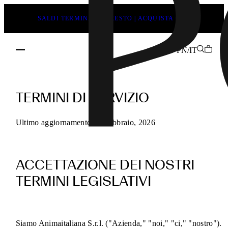
SALDI TERMINANO PRESTO | ACQUISTA ORA
PN/IT
Termini
di
TERMINI DI SERVIZIO
servizio
POEVE
Ultimo aggiornamento 13 Febbraio, 2026
per
gli
ACCETTAZIONE DEI NOSTRI
acquisti
online
TERMINI LEGISLATIVI
Siamo Animaitaliana S.r.l. ("Azienda," "noi," "ci," "nostro").