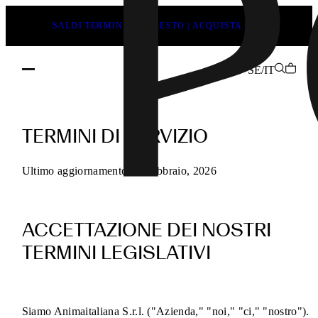
SALDI TERMINANO PRESTO | ACQUISTA ORA
SE/IT
Termini
di
TERMINI DI SERVIZIO
servizio
POEVE
Ultimo aggiornamento 13 Febbraio, 2026
per
gli
ACCETTAZIONE DEI NOSTRI
acquisti
online
TERMINI LEGISLATIVI
Siamo Animaitaliana S.r.l. ("Azienda," "noi," "ci," "nostro").