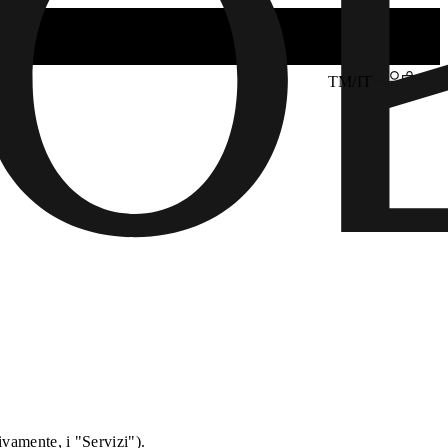
TM/IT
tivamente, i "Servizi").