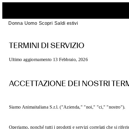
Donna
Uomo
Scopri
Saldi estivi
Termini
TERMINI DI SERVIZIO
di
servizio
Ultimo aggiornamento 13 Febbraio, 2026
POEVE
ACCETTAZIONE DEI NOSTRI TERM
per
gli
Siamo Animaitaliana S.r.l. ("Azienda," "noi," "ci," "nostro").
acquisti
online
Operiamo, nonché tutti i prodotti e servizi correlati che si rifer