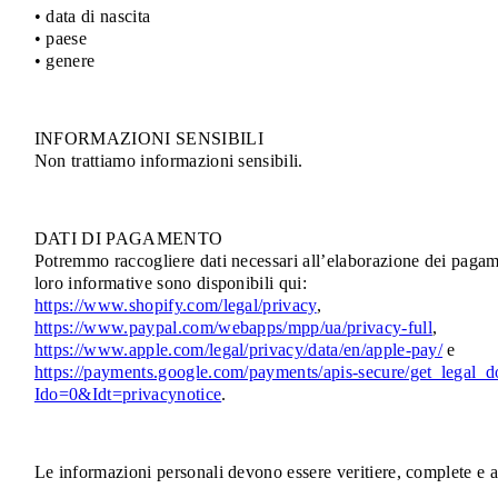
• data di nascita
• paese
• genere
INFORMAZIONI SENSIBILI
Non trattiamo informazioni sensibili.
DATI DI PAGAMENTO
Potremmo raccogliere dati necessari all’elaborazione dei pagame
loro informative sono disponibili qui:
https://www.shopify.com/legal/privacy
,
https://www.paypal.com/webapps/mpp/ua/privacy-full
,
https://www.apple.com/legal/privacy/data/en/apple-pay/
e
https://payments.google.com/payments/apis-secure/get_legal_
Ido=0&Idt=privacynotice
.
Le informazioni personali devono essere veritiere, complete e 