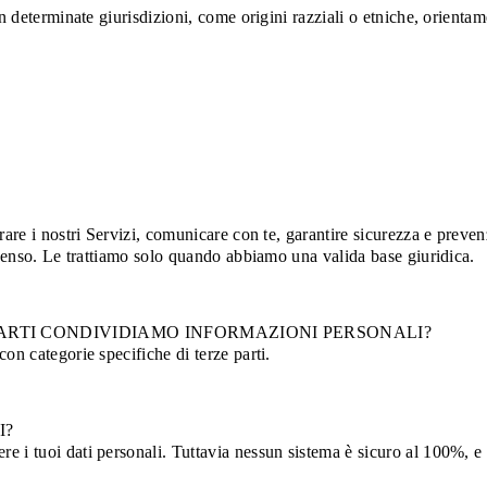
in determinate giurisdizioni, come origini razziali o etniche, orient
rare i nostri Servizi, comunicare con te, garantire sicurezza e preve
onsenso. Le trattiamo solo quando abbiamo una valida base giuridica.
E PARTI CONDIVIDIAMO INFORMAZIONI PERSONALI?
on categorie specifiche di terze parti.
I?
e i tuoi dati personali. Tuttavia nessun sistema è sicuro al 100%, e