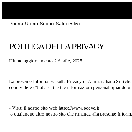
Donna
Uomo
Scopri
Saldi estivi
Politica
POLITICA DELLA PRIVACY
della
privacy
Ultimo aggiornamento 2 Aprile, 2025
POEVE
La presente Informativa sulla Privacy di Animaitaliana Srl (ch
–
condividere (“trattare”) le tue informazioni personali quando uti
I
• Visiti il nostro sito web https://www.poeve.it
tuoi
o qualunque altro nostro sito che rimanda alla presente Informa
dati,