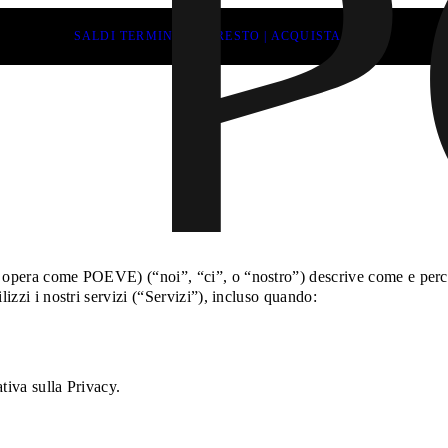
SALDI TERMINANO PRESTO | ACQUISTA ORA
e opera come POEVE) (“noi”, “ci”, o “nostro”) descrive come e perch
lizzi i nostri servizi (“Servizi”), incluso quando:
tiva sulla Privacy.